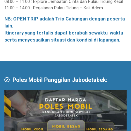
08.00 – 11.00 : Explore Jembatan Cinta dan Pulau Tidung Kecil
11.00 – 14.00 : Perjalanan Pulau Tidung – Kali Adem
NB: OPEN TRIP adalah Trip Gabungan dengan peserta
lain.
Itinerary yang tertulis dapat berubah sewaktu-waktu
serta menyesuaikan situasi dan kondisi di lapangan.
Poles Mobil Panggilan Jabodetabek: