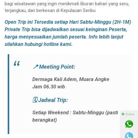
bagi wisatawan yang ingin menikmati liburan bahari yang seru,
terjangkau, dan berkesan di Kepulauan Seribu.
Open Trip
ini Tersedia setiap Hari Sabtu-Minggu (2H-1M)
Private Trip bisa dijadwalkan sesuai keinginan Peserta,
harga menyesuaikan jumlah peserta. Info lebih lanjut
silahkan hubungi
hotline kami.
📍
Meeting Point:
Dermaga Kali Adem, Muara Angke
Jam 06.30 wib
🗓 Jadwal Trip:
Setiap Weekend : Sabtu-Minggu (pasti
⚫ Online
berangkat)